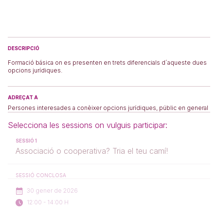
DESCRIPCIÓ
Formació básica on es presenten en trets diferencials d´aqueste dues
opcions jurídiques.
ADREÇAT A
Persones interesades a conèixer opcions jurídiques, públic en general
Selecciona les sessions on vulguis participar:
SESSIÓ 1
Associació o cooperativa? Tria el teu camí!
SESSIÓ CONCLOSA
30 gener de 2026
12:00 - 14:00 H