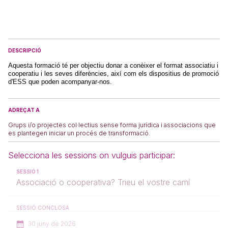
DESCRIPCIÓ
Aquesta formació té per objectiu donar a conèixer el format associatiu i
cooperatiu i les seves diferències, així com els dispositius de promoció
d'ESS que poden acompanyar-nos.
ADREÇAT A
Grups i/o projectes col·lectius sense forma jurídica i associacions que
es plantegen iniciar un procés de transformació.
Selecciona les sessions on vulguis participar:
SESSIÓ 1
Associació o cooperativa? Trieu el vostre camí
SESSIÓ CONCLOSA
30 juny de 2026