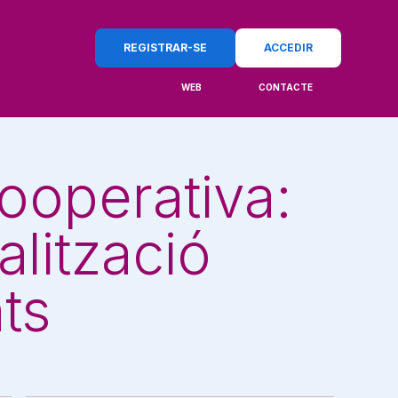
REGISTRAR-SE
ACCEDIR
WEB
CONTACTE
cooperativa:
alització
ts