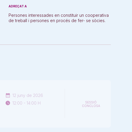
ADREÇAT A
Persones interessades en constituir un cooperativa
de treball i persones en procés de fer- se sòcies.
12 juny de 2026
12:00 - 14:00 H
SESSIÓ
CONCLOSA