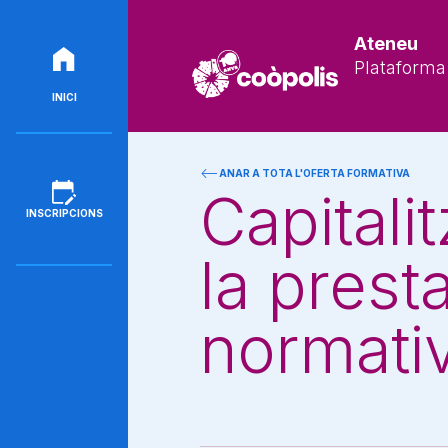
Ateneu
Plataforma 
INICI
ANAR A TOTA L'OFERTA FORMATIVA
Capitali
INSCRIPCIONS
la presta
normati