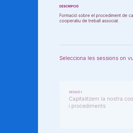
DESCRIPCIÓ
Formació sobre el procediment de capit
cooperatiu de treball associat.
Selecciona les sessions on vul
SESSIÓ 1
Capitalitzem la nostra coo
i procediments