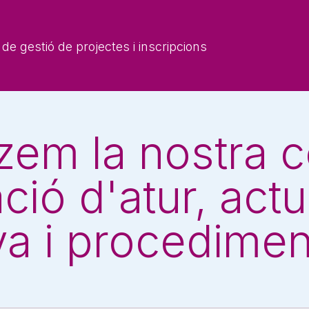
de gestió de projectes i inscripcions
tzem la nostra 
ció d'atur, actu
va i procedimen