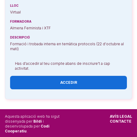
LLOC
Virtual
FORMADORA
Almena Feminista i XTF
DESCRIPCIÓ
Formació i trobada interna en temàtica protocols (22 d'octubre al
matí)
Has d'accedir al teu compte abans de inscriure't a cap
activitat.
ACCEDIR
Aquesta aplicació web ha sigut
AVÍS LEGAL
dissenyada per
Bildi
i
CONTACTE
desenvolupada per
Codi
Cooperatiu
.