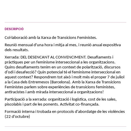
DESCRIPCIÓ
Col·laboració amb la Xarxa de Transicions Feministes.
Reunió mensual d'una hora i mitja al mes, i reunió anual expositiva
dels resultats.
Xerrada: DEL DESENCANT AL CONVENCIMENT. Desafiaments i
pràctiques per un feminisme interseccional a les organitzacions.
Quins desafiaments tenim en un context de polarització, discursos
d’odi i desafecció? Quin potencial té el feminisme interseccional en
aquest context?
Respondrem tot això i molt més el proper 7 de juliol
a la Casa dels Entremesos (Barcelona).
Amb la Xarxa de Transicions
Feministes parlem sobre experiències de transicions feministes,
antiracistes i amb mirada interseccional a organitzacions!
Participació a la xerrada: organització i logística, cost de les sales,
piscolabis i part de les ponents. Activitat co-finançada.
Formació interna i trobada en protocols d'abordatge de les violències
(22 d'octubre)