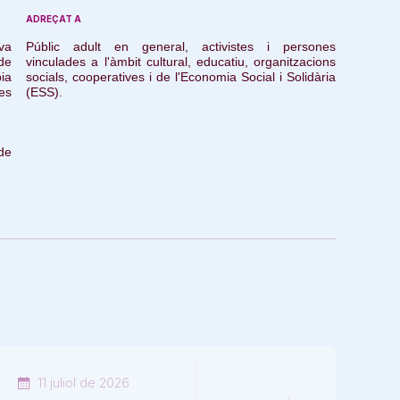
ADREÇAT A
iva
Públic adult en general, activistes i persones
 de
vinculades a l'àmbit cultural, educatiu, organitzacions
bia
socials, cooperatives i de l'Economia Social i Solidària
ves
(ESS).
 de
11 juliol de 2026