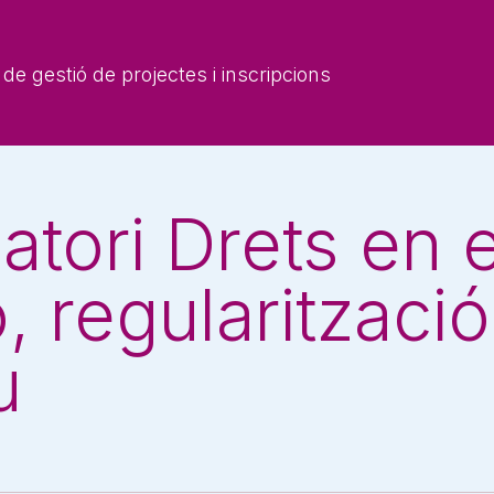
de gestió de projectes i inscripcions
atori Drets en 
 regularització i
u