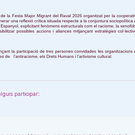
de la Festa Major Migrant del Raval 2026 organitzat per la cooperat
nerar una reflexió crítica situada respecte a la conjuntura sociopolítica
at Espanyol, explicitant fenòmens estructurals com el racisme, la xenofò
sibilitzar possibles accions i aliances mitjançant estratègies col·lecti
ançant la participació de tres persones convidades les organitzacions
es de l'antiracisme, els Drets Humans i l'artivisme cultural.
guis participar: