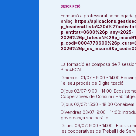
DESCRIPCIÓ
Formació a professorat homologada p
enllaç:
https://aplicacions.gestioe
p_header=Llista%20d%27activitat
p_entitat=0600%26p_any=2025-
2026%26p_totes=N%26p_inici=91%2
p_codi=0004770600%26p_curs=
2026%26p_es_inscr=S&p_codi=0
La formació es composa de 7 sessions
Bloc4BCN:
Dimecres 01/07 - 9:00 - 14:00 Benving
i el seu procés de Digitalització.
Dijous 02/07: 9:00 - 14:00: Ecosistem
Cooperatives de Consum i Habitatge
Dijous 02/07: 15:30 - 18:00 Coneixem
Divendres 03/07: 9:00 - 14:00: Intro
governança sociocràtic.
Dilluns 06/07: 9:00 - 14:00: Ecosiste
les cooperatives de Treball i de Serv