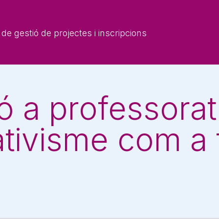
de gestió de projectes i inscripcions
 a professorat:
tivisme com a 