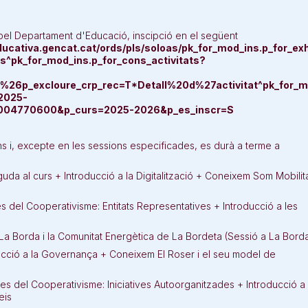
el Departament d'Educació, inscipció en el següent
ducativa.gencat.cat/ords/pls/soloas/pk_for_mod_ins.p_for_exh
s^pk_for_mod_ins.p_for_cons_activitats?
6p_excloure_crp_rec=T*Detall%20d%27activitat^pk_for_mod_
2025-
004770600&p_curs=2025-2026&p_es_inscr=S
 i, excepte en les sessions especificades, es durà a terme a
uda al curs + Introducció a la Digitalització + Coneixem Som Mobilit
es del Cooperativisme: Entitats Representatives + Introducció a les
.
 La Borda i la Comunitat Energètica de La Bordeta (Sessió a La Bord
ducció a la Governança + Coneixem El Roser i el seu model de
mes del Cooperativisme: Iniciatives Autoorganitzades + Introducció a
eis