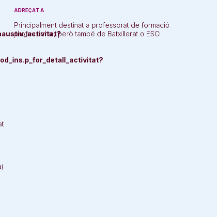
ADREÇAT A
Principalment destinat a professorat de formació
austiu_activitat?
professional, però també de Batxillerat o ESO
ins.p_for_detall_activitat?
at
a)