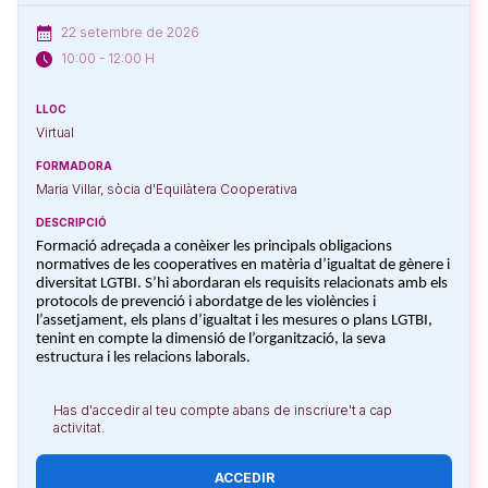
22 setembre de 2026
10:00 - 12:00 H
LLOC
Virtual
FORMADORA
Maria Villar, sòcia d'Equilàtera Cooperativa
DESCRIPCIÓ
Formació adreçada a conèixer les principals obligacions
normatives de les cooperatives en matèria d’igualtat de gènere i
diversitat LGTBI. S’hi abordaran els requisits relacionats amb els
protocols de prevenció i abordatge de les violències i
l’assetjament, els plans d’igualtat i les mesures o plans LGTBI,
tenint en compte la dimensió de l’organització, la seva
estructura i les relacions laborals.
Has d'accedir al teu compte abans de inscriure't a cap
activitat.
ACCEDIR