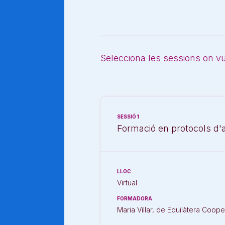
Selecciona les sessions on vul
SESSIÓ 1
Formació en protocols d'
LLOC
Virtual
FORMADORA
Maria Villar, de Equilàtera Coope