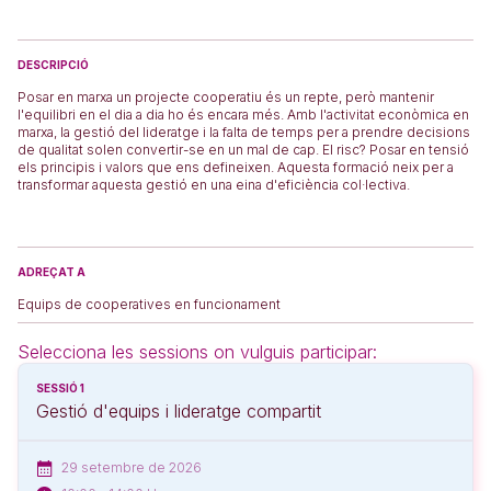
DESCRIPCIÓ
Posar en marxa un projecte cooperatiu és un repte, però mantenir
l'equilibri en el dia a dia ho és encara més. Amb l'activitat econòmica en
marxa, la gestió del lideratge i la falta de temps per a prendre decisions
de qualitat solen convertir-se en un mal de cap. El risc? Posar en tensió
els principis i valors que ens defineixen. Aquesta formació neix per a
transformar aquesta gestió en una eina d'eficiència col·lectiva.
ADREÇAT A
Equips de cooperatives en funcionament
Selecciona les sessions on vulguis participar:
SESSIÓ 1
Gestió d'equips i lideratge compartit
29 setembre de 2026