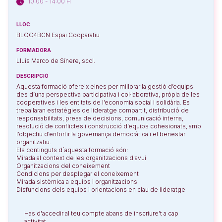
10:00 - 14:00 H
LLOC
BLOC4BCN Espai Cooparatiu
FORMADORA
Lluís Marco de Sínere, sccl.
DESCRIPCIÓ
Aquesta formació ofereix eines per millorar la gestió d’equips
des d’una perspectiva participativa i col·laborativa, pròpia de les
cooperatives i les entitats de l’economia social i solidària. Es
treballaran estratègies de lideratge compartit, distribució de
responsabilitats, presa de decisions, comunicació interna,
resolució de conflictes i construcció d’equips cohesionats, amb
l’objectiu d’enfortir la governança democràtica i el benestar
organitzatiu.
Els continguts d´aquesta formació són:
Mirada al context de les organitzacions d'avui
Organitzacions del coneixement
Condicions per desplegar el coneixement
Mirada sistèmica a equips i organitzacions
Disfuncions dels equips i orientacions en clau de lideratge
Has d'accedir al teu compte abans de inscriure't a cap
activitat.