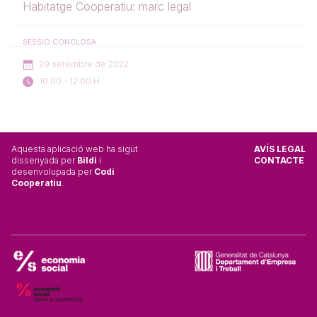
Habitatge Cooperatiu: marc legal
SESSIÓ CONCLOSA
29 setembre de 2022
10:00 - 12:00 H
Aquesta aplicació web ha sigut
AVÍS LEGAL
dissenyada per
Bildi
i
CONTACTE
desenvolupada per
Codi
Cooperatiu
.