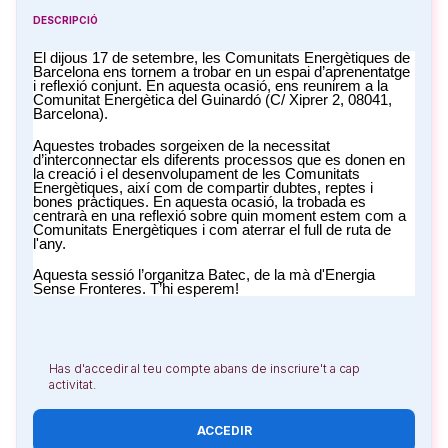
DESCRIPCIÓ
El dijous 17 de setembre, les Comunitats Energètiques de 
Barcelona ens tornem a trobar en un espai d’aprenentatge 
i reflexió conjunt. En aquesta ocasió, ens reunirem a la 
Comunitat Energètica del Guinardó (C/ Xiprer 2, 08041, 
Barcelona).
Aquestes trobades sorgeixen de la necessitat 
d’interconnectar els diferents processos que es donen en 
la creació i el desenvolupament de les Comunitats 
Energètiques, així com de compartir dubtes, reptes i 
bones pràctiques. En aquesta ocasió, la trobada es 
centrarà en una reflexió sobre quin moment estem com a 
Comunitats Energètiques i com aterrar el full de ruta de 
l'any.
Aquesta sessió l’organitza Batec, de la mà d'Energia 
Sense Fronteres. T’hi esperem!
Has d'accedir al teu compte abans de inscriure't a cap
activitat.
ACCEDIR